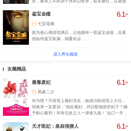
里，被张三丰的弟子张翠山收养，取名傲狂，认谢逊
为义父，学十八般武艺，置身江湖纷争，且看他如可
6.1
搅乱倚天屠龙。
鉴宝金瞳
分
七宝琉璃
因为善心偶得琉璃石，让他拥有一双鉴宝金瞳，且看
他如何鉴宝捡漏，颠覆命运……
进入男生频道
女频精品
6.1
最毒废妃
分
风家二少
何为情？不惜背上毒妇骂名，她成功助他登上大位，
却换来一旨废诏：“如此毒妇，何以配做朕的妃子？赐
予剜心极刑！所有伍姓之人一律诛九族！”金口一开，
伍姓九族无一生还，血流成河…爹娘惨死；他亲手剜
6.1
下她的心，捧到她曾经最好的姐妹面前；何为义？与
天才医妃：皇叔很撩人
分