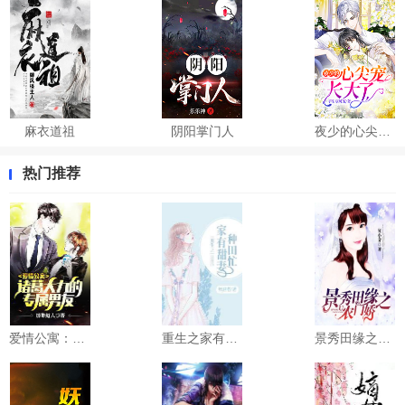
麻衣道祖
阴阳掌门人
夜少的心尖宠长大了
热门推荐
爱情公寓：诸葛大力的专属男友
重生之家有甜妻种田忙
景秀田缘之农门娇