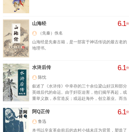
6.1
山海经
分
（先秦）佚名
山海经是先秦古籍，是一部富于神话传说的最古老的
地理书。
6.1
水浒后传
分
陈忱
叙述了《水浒传》中幸存的三十余位梁山好汉和部分
英雄后代的命运。由于奸臣迫害，他们揭竿再起，或
重举义旗，杀官造反；或远赴海外，创立基业。而当
金军南侵，国家危亡之际，他们又舍身忘死，奋勇抗
6.1
金，表现了精忠报国的英雄气概和民族气节。但宋廷
阿Q正传
分
割地求和，他们报国无门，只得开赴海外暹罗国，传
鲁迅
播中华文明。本书人物性格鲜明，语言生动传神，想
象丰富，情节曲折，形象逼真，引人入胜。
本书以辛亥革命前后的农村小镇未庄为背景，塑造了