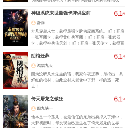
为啥能去美国生活？村里的小媳妇们对村长咋那么
好？等他成了村长，他才知道，原来村长是这么干
6.1
的。村长也是干部，虽然是最小的干部，但是权力却
神级系统末世最强卡牌供应商
分
一点都不小。
舒雨
方凡穿越末世，获得最强卡牌供应商系统。 叮！开启
一张军团卡，获得黄巾兵军团！ 叮！开启一张武器
卡，获得神兵倚天剑！ 叮！开启一张天使卡，获得百
级天使大BOSS……
6.1
阴棺迁葬
分
鸿鹄九天
因为没听风水先生的话，我家午夜迁葬，却挖出一具
鲜红的棺材，自此全村人就像中了邪一样的逐一死
去！
6.1
倚天屠龙之傲狂
分
四九缺一
他本是一个孤儿，被最信任的兄弟出卖掉入了海中，
大梦初醒时，却发现自己重生在了倚天屠龙的世界