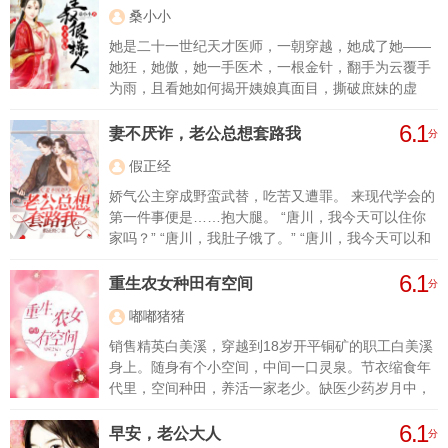
她情同姐妹的人，却要吃她的心；“灭族之恨！剜心之
桑小小
痛！不共戴天！若有来生，我必千倍奉还！”死时，她
立下血咒！
她是二十一世纪天才医师，一朝穿越，她成了她——
她狂，她傲，她一手医术，一根金针，翻手为云覆手
为雨，且看她如何揭开姨娘真面目，撕破庶妹的虚
伪，退婚七皇子！ 某女说：七皇子？我瞧不上，倒是
6.1
皇叔……还不错！ 某男说：阿星，过来。 某女一扑
妻不厌诈，老公总想套路我
分
而上：皇叔，我来了！！
假正经
娇气公主穿成野蛮武替，吃苦又遭罪。 来现代学会的
第一件事便是……抱大腿。 “唐川，我今天可以住你
家吗？” “唐川，我肚子饿了。” “唐川，我今天可以和
你一起睡吗？” 唐川眉头一挑：一起睡？你确定？
6.1
重生农女种田有空间
分
嘟嘟猪猪
销售精英白美溪，穿越到18岁开平铜矿的职工白美溪
身上。随身有个小空间，中间一口灵泉。节衣缩食年
代里，空间种田，养活一家老少。缺医少药岁月中，
灵泉健体，确保亲人平安。
6.1
早安，老公大人
分