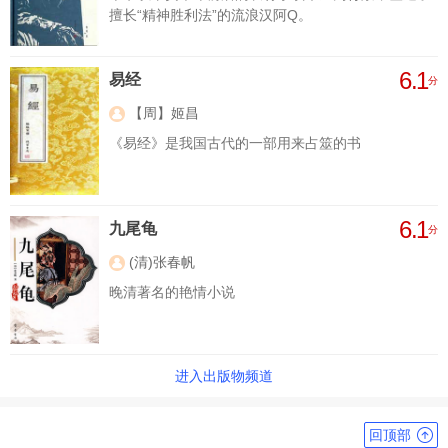
擅长“精神胜利法”的流浪汉阿Q。
6.1
易经
分
【周】姬昌
《易经》是我国古代的一部用来占筮的书
6.1
九尾龟
分
(清)张春帆
晚清著名的艳情小说
进入出版物频道
回顶部