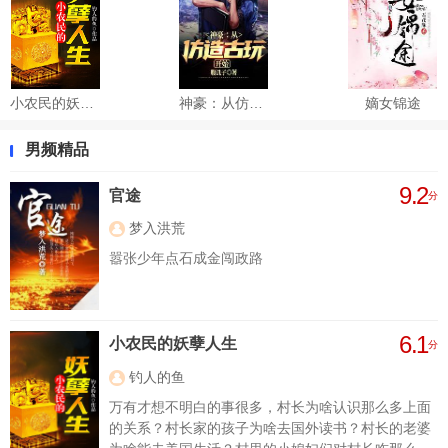
小农民的妖孽人生
神豪：从仿造古玩开始
嫡女锦途
男频精品
9.2
官途
分
梦入洪荒
嚣张少年点石成金闯政路
6.1
小农民的妖孽人生
分
钓人的鱼
万有才想不明白的事很多，村长为啥认识那么多上面
的关系？村长家的孩子为啥去国外读书？村长的老婆