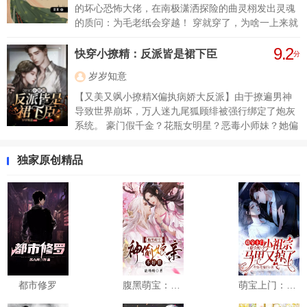
妾？” 他心内喜悦，面上却一副面瘫的模样：“不曾有
的坏心恐怖大佬，在南极潇洒探险的曲灵栩发出灵魂
过，若你肯嫁我，那么家中除了你之外，也不会有
的质问：为毛老纸会穿越！ 穿就穿了，为啥一上来就
了。”
要如此惊险！本小姐差点就成为穿越还没一秒就被烧
9.2
死的第一人啊喂！ 不过既然来了，那自然是要肆意人
快穿小撩精：反派皆是裙下臣
分
生 你说啥？原主有渣弟渣妹？来一个打一个！没在怕
岁岁知意
的！ 原主是被瘟疫毒死的？ 现代曲·生物科学家·灵栩
表示：小儿科，好嘛！ 不过为啥自己的做好事【闯
【又美又飒小撩精X偏执病娇大反派】由于撩遍男神
祸】现场老是被这个人围观 某栩：“商量个事，装作
导致世界崩坏，万人迷九尾狐顾绯被强行绑定了炮灰
没看见行不行” 某世子：冷漠脸 某栩：“反对我可是要
系统。 豪门假千金？花瓶女明星？恶毒小师妹？她偏
赖上你的”
要活成男主心中的白月光，让他们辗转反侧，爱而不
得。 只是一不小心撩过了头，惹上了病娇大反派，他
独家原创精品
温柔地抚摸着冰冷的手铐，修长的手指挑起她的下
巴： “他们都死了，可以和我永远在一起了么？”
都市修罗
腹黑萌宝：神偷娘亲不好惹
萌宝上门：慕少的小祖宗马甲又掉了