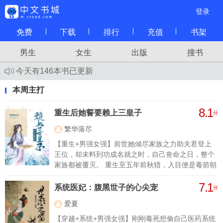
登录
免费
下载
排行
充值
书架
男生
女生
出版
搜书
今天有146本书已更新
本周主打
8.1
重生后她誓要赖上三皇子
分
繁华落尽
【重生+男强女强】前世她倾尽家族之力助夫君登上
王位，却未料到功成名就之时，自己丧命之日，整个
家族都被覆灭。 重生至五年前秋猎，入目便是毒箭朝
他射去的场景，眼前人影与前世为自己付出所有的人
7.1
影重叠。 谢如琢发誓势要揭穿渣男贱女真面目，断了
系统医妃：腹黑世子的心尖宠
分
渣男前路！ 惩刁奴，虐继母，手撕白莲，脚踩渣男。
爱夏
至于那个被自己辜负的男人？ 谢如琢费尽心思抱紧大
腿，耍赖也要嫁给他！ “喂，那个，你家中可有妻
【穿越+系统+男强女强】刚刚毒死想偷自己医药系统