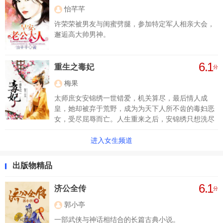
怡芊芊
许荣荣被男友与闺蜜劈腿，参加特定军人相亲大会，
邂逅高大帅男神。
6.1
重生之毒妃
分
梅果
太师庶女安锦绣一世错爱，机关算尽，最后情人成
皇，她却被弃于荒野，成为为天下人所不齿的毒妇恶
女，受尽屈辱而亡。人生重来之后，安锦绣只想洗尽
铅华，与前生所负之人相守到老，却没想到这一生仍
是一场无关风月的局，爱与恨，争与弃，笑与泪从来
进入女生频道
就不由她选择。江山血染之后，凤临天下，谁还记得
珠帘之后的女子初嫁时的模样？都说蝶飞不过沧海，
出版物精品
蝉鸣不过初雪，红颜不过刹那，一场盛世繁花谢尽
后，终是谁执我之手，共我一世风霜？
6.1
济公全传
分
郭小亭
一部武侠与神话相结合的长篇古典小说。